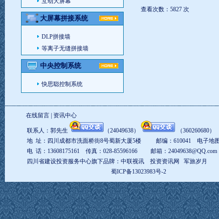
互动大屏幕
查看次数：5827 次
大屏幕拼接系统
DLP拼接墙
等离子无缝拼接墙
中央控制系统
快思聪控制系统
在线留言
|
资讯中心
联系人：郭先生
（
24049638
）
（
360260680
地 址：四川成都市洗面桥街8号蜀新大厦5楼 邮编：610041
电子地
电 话：13608175161 传真：028-85596166 邮箱：
24049638@QQ.com
四川省建设投资服务中心旗下品牌：
中联视讯
投资资讯网
军旅岁月
蜀ICP备13023983号-2