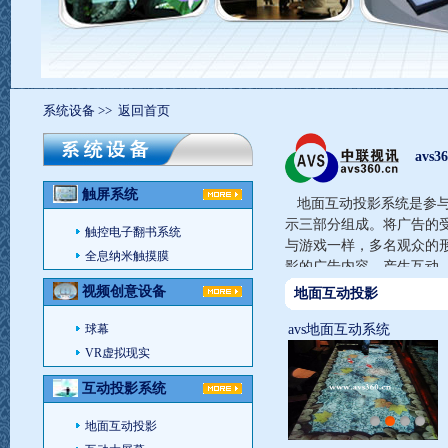
系统设备
>>
返回首页
avs36
触屏系统
地面互动投影系统是参与
示三部分组成。将广告的
触控电子翻书系统
与游戏一样，多名观众的
全息纳米触摸膜
影的广告内容，产生互动
视频创意设备
地面互动投影
球幕
avs地面互动系统
VR虚拟现实
互动投影系统
地面互动投影