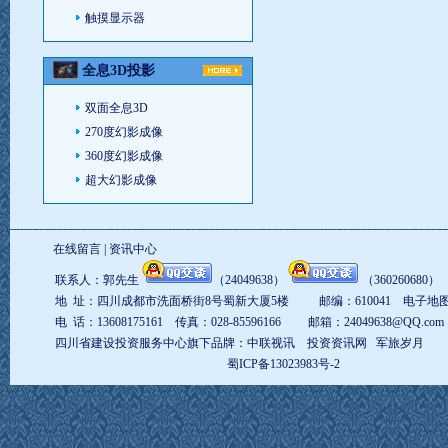
触摸显示器
全息3D投影
双面全息3D
270度幻影成像
360度幻影成像
超大幻影成像
在线留言
|
资讯中心
联系人：郭先生
（
24049638
）
（
360260680
地 址：四川成都市洗面桥街8号蜀新大厦5楼 邮编：610041
电子地
电 话：13608175161 传真：028-85596166 邮箱：
24049638@QQ.com
四川省建设投资服务中心旗下品牌：
中联视讯
投资资讯网
军旅岁月
蜀ICP备13023983号-2