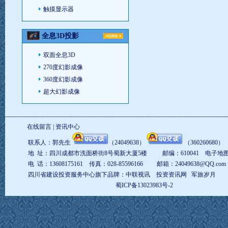
触摸显示器
全息3D投影
双面全息3D
270度幻影成像
360度幻影成像
超大幻影成像
在线留言
|
资讯中心
联系人：郭先生
（
24049638
）
（
360260680
地 址：四川成都市洗面桥街8号蜀新大厦5楼 邮编：610041
电子地
电 话：13608175161 传真：028-85596166 邮箱：
24049638@QQ.com
四川省建设投资服务中心旗下品牌：
中联视讯
投资资讯网
军旅岁月
蜀ICP备13023983号-2