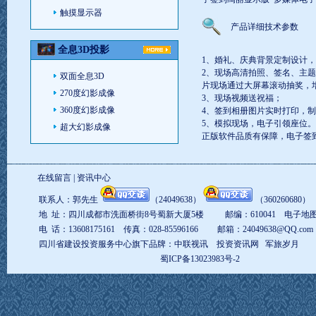
触摸显示器
产品详细技术参数
全息3D投影
1、婚礼、庆典背景定制设计
2、现场高清拍照、签名、主
双面全息3D
片现场通过大屏幕滚动抽奖，
270度幻影成像
3、现场视频送祝福；
360度幻影成像
4、签到相册图片实时打印，
5、模拟现场，电子引领座位。
超大幻影成像
正版软件品质有保障，电子签到系
在线留言
|
资讯中心
联系人：郭先生
（
24049638
）
（
360260680
地 址：四川成都市洗面桥街8号蜀新大厦5楼 邮编：610041
电子地
电 话：13608175161 传真：028-85596166 邮箱：
24049638@QQ.com
四川省建设投资服务中心旗下品牌：
中联视讯
投资资讯网
军旅岁月
蜀ICP备13023983号-2